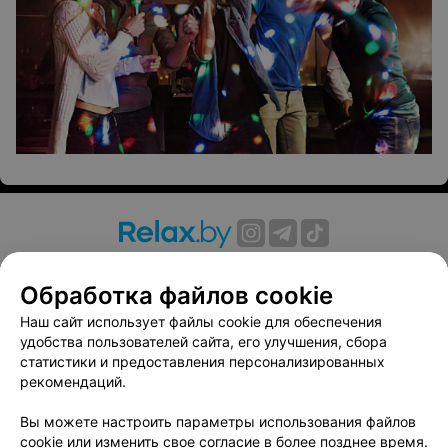
О проекте
Новости проекта
Размещение рекламы
Обработка файлов cookie
Вакансии
Публичный договор
Способы оплаты
Публичный договор по использованию сервиса
Наш сайт использует файлы cookie для обеспечения
«Афиша»
удобства пользователей сайта, его улучшения, сбора
статистики и предоставления персонализированных
Пользовательское соглашение
рекомендаций.
Написать в поддержку
Вы можете настроить параметры использования файлов
Связаться по вопросам сотрудничества
cookie или изменить свое согласие в более позднее время.