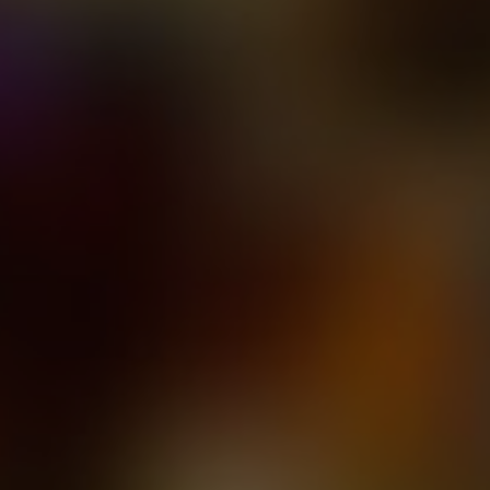
1 отзыв
Это место недавно
бронировали
очитать
Забронировать