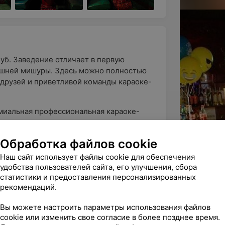
уб. Заведение отличает в первую
ишней мишуры. Здесь можно полностью
 друзей и приветливой команды караоке-
миальная профессиональная караоке-
 песенного репертуара и вокальными
Обработка файлов cookie
Наш сайт использует файлы cookie для обеспечения
ё
удобства пользователей сайта, его улучшения, сбора
н в стиле европейского клуба
статистики и предоставления персонализированных
 благородное сочетание цветовой
рекомендаций.
риглушенный свет создают здесь
Вы можете настроить параметры использования файлов
Дата
Время
Чел.
cookie или изменить свое согласие в более позднее время.