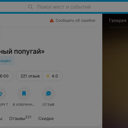
Поиск мест и событий
Галерея
Сообщить об ошибке
ный попугай»
ржден
6:00
221 отзыв
4.0
ШРУТ
В ИЗБРАННОЕ
ОТЗЫВ
221
ы
Отзывы
Скидки