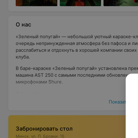
О нас
«Зеленый попугай» — небольшой уютный караоке-кл
очередь непринужденная атмосфера без пафоса и л
расслабиться и отдохнуть в хорошей компании своих
клуба.
В баре-караоке «Зеленый попугай» установлена пре
машина AST 250 с самыми последними обновлениями
микрофонами Shure.
Атмосфера
Показать ещ
Интерьер караоке-клуба «Зеленый попугай» выполне
джентльменов Х1Х века. Дизайн заведения отличает
палитры и текстуры материалов. Удобная мебель и п
комфортную и по-домашнему уютную атмосферу.
Забронировать стол
Минск, ул. П. Бровки, 15