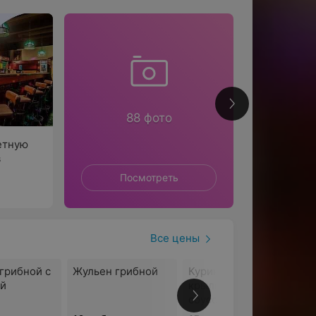
22
88 фото
етную
в
Посмотреть
П
Все цены
грибной с
Жульен грибной
Куриные
ой
крылышки с
соусом